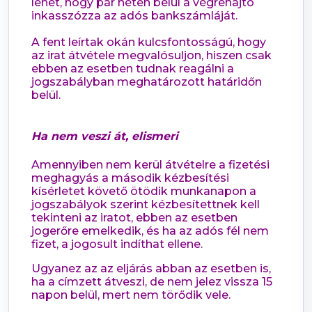
lehet, hogy pár héten belül a végrehajtó
inkasszózza az adós bankszámláját.
A fent leírtak okán kulcsfontosságú, hogy
az irat átvétele megvalósuljon, hiszen csak
ebben az esetben tudnak reagálni a
jogszabályban meghatározott határidőn
belül.
Ha nem veszi át, elismeri
Amennyiben nem kerül átvételre a fizetési
meghagyás a második kézbesítési
kísérletet követő ötödik munkanapon a
jogszabályok szerint kézbesítettnek kell
tekinteni az iratot, ebben az esetben
jogerőre emelkedik, és ha az adós fél nem
fizet, a jogosult indíthat ellene.
Ugyanez az az eljárás abban az esetben is,
ha a címzett átveszi, de nem jelez vissza 15
napon belül, mert nem törődik vele.