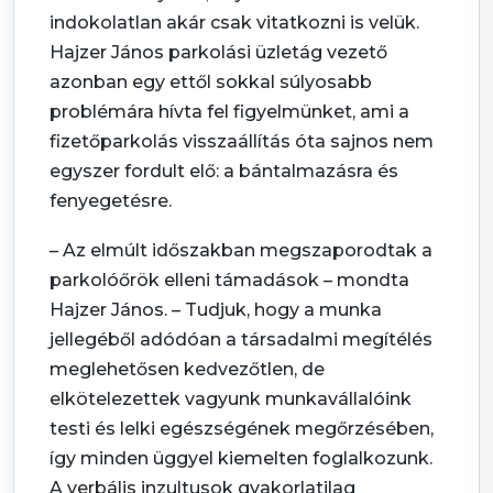
indokolatlan akár csak vitatkozni is velük.
Hajzer János parkolási üzletág vezető
azonban egy ettől sokkal súlyosabb
problémára hívta fel figyelmünket, ami a
fizetőparkolás visszaállítás óta sajnos nem
egyszer fordult elő: a bántalmazásra és
fenyegetésre.
– Az elmúlt időszakban megszaporodtak a
parkolóőrök elleni támadások – mondta
Hajzer János. – Tudjuk, hogy a munka
jellegéből adódóan a társadalmi megítélés
meglehetősen kedvezőtlen, de
elkötelezettek vagyunk munkavállalóink
testi és lelki egészségének megőrzésében,
így minden üggyel kiemelten foglalkozunk.
A verbális inzultusok gyakorlatilag