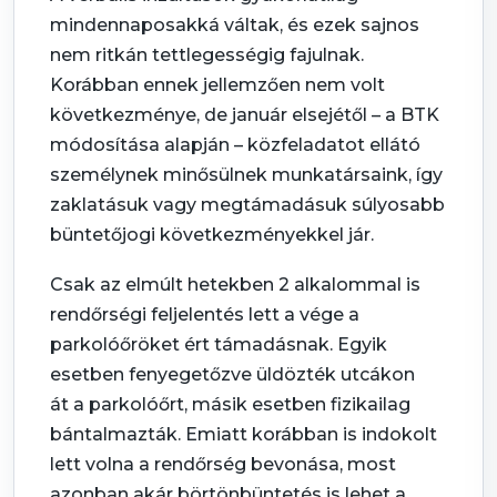
mindennaposakká váltak, és ezek sajnos
nem ritkán tettlegességig fajulnak.
Korábban ennek jellemzően nem volt
következménye, de január elsejétől – a BTK
módosítása alapján – közfeladatot ellátó
személynek minősülnek munkatársaink, így
zaklatásuk vagy megtámadásuk súlyosabb
büntetőjogi következményekkel jár.
Csak az elmúlt hetekben 2 alkalommal is
rendőrségi feljelentés lett a vége a
parkolóőröket ért támadásnak. Egyik
esetben fenyegetőzve üldözték utcákon
át a parkolóőrt, másik esetben fizikailag
bántalmazták. Emiatt korábban is indokolt
lett volna a rendőrség bevonása, most
azonban akár börtönbüntetés is lehet a