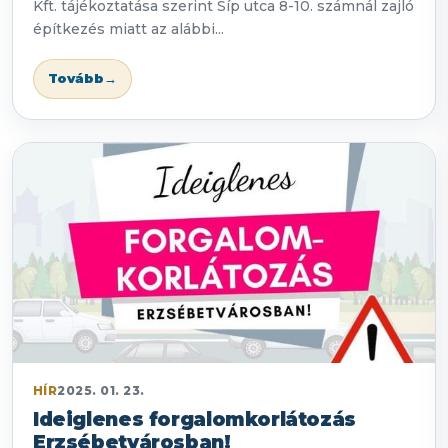
Kft. tájékoztatása szerint Síp utca 8-10. számnál zajló
építkezés miatt az alábbi...
Tovább
→
HÍR
2025. 01. 23.
Ideiglenes forgalomkorlátozás
Erzsébetvárosban!