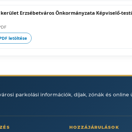
 kerület Erzsébetváros Önkormányzata Képviselő-testü
PDF
PDF letöltése
árosi parkolási információk, díjak, zónák és online
ZÉS
HOZZÁJÁRULÁSOK