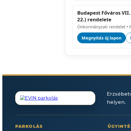
Budapest Főváros VII.
22.) rendelete
Önkormányzati rendelet • 
Megnyitás új lapon
Erzsébetv
helyen.
PARKOLÁS
ÜGYINTÉ