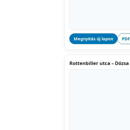
Megnyitás új lapon
PDF
Rottenbiller utca – Dózsa