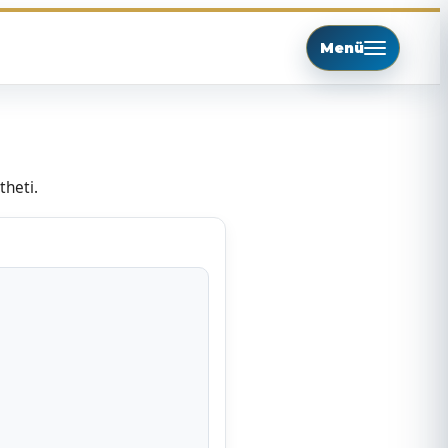
Menü
theti.