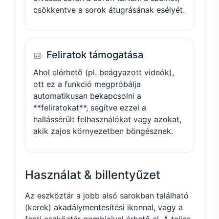
csökkentve a sorok átugrásának esélyét.
Feliratok támogatása
Ahol elérhető (pl. beágyazott videók),
ott ez a funkció megpróbálja
automatikusan bekapcsolni a
**feliratokat**, segítve ezzel a
hallássérült felhasználókat vagy azokat,
akik zajos környezetben böngésznek.
Használat & billentyűzet
Az eszköztár a jobb alsó sarokban található
(kerek) akadálymentesítési ikonnal, vagy a
fenti eszköztár gombjaival érhető el. A teljes