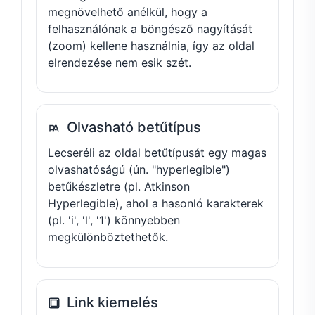
megnövelhető anélkül, hogy a
felhasználónak a böngésző nagyítását
(zoom) kellene használnia, így az oldal
elrendezése nem esik szét.
Olvasható betűtípus
Lecseréli az oldal betűtípusát egy magas
olvashatóságú (ún. "hyperlegible")
betűkészletre (pl. Atkinson
Hyperlegible), ahol a hasonló karakterek
(pl. 'i', 'l', '1') könnyebben
megkülönböztethetők.
Link kiemelés