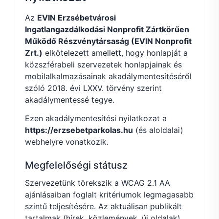
Az
EVIN Erzsébetvárosi
Ingatlangazdálkodási Nonprofit Zártkörűen
Működő Részvénytársaság (EVIN Nonprofit
Zrt.)
elkötelezett amellett, hogy honlapját a
közszférabeli szervezetek honlapjainak és
mobilalkalmazásainak akadálymentesítéséről
szóló 2018. évi LXXV. törvény szerint
akadálymentessé tegye.
Ezen akadálymentesítési nyilatkozat a
https://erzsebetparkolas.hu
(és aloldalai)
webhelyre vonatkozik.
Megfelelőségi státusz
Szervezetünk törekszik a WCAG 2.1 AA
ajánlásaiban foglalt kritériumok legmagasabb
szintű teljesítésére. Az aktuálisan publikált
tartalmak (hírek, közlemények, új oldalak)