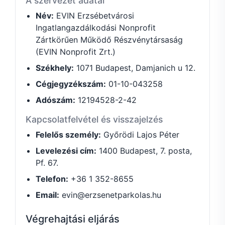
A szervezet adatai
Név:
EVIN Erzsébetvárosi
Ingatlangazdálkodási Nonprofit
Zártkörűen Működő Részvénytársaság
(EVIN Nonprofit Zrt.)
Székhely:
1071 Budapest, Damjanich u 12.
Cégjegyzékszám:
01-10-043258
Adószám:
12194528-2-42
Kapcsolatfelvétel és visszajelzés
Felelős személy:
Győrödi Lajos Péter
Levelezési cím:
1400 Budapest, 7. posta,
Pf. 67.
Telefon:
+36 1 352-8655
Email:
evin@erzsenetparkolas.hu
Végrehajtási eljárás