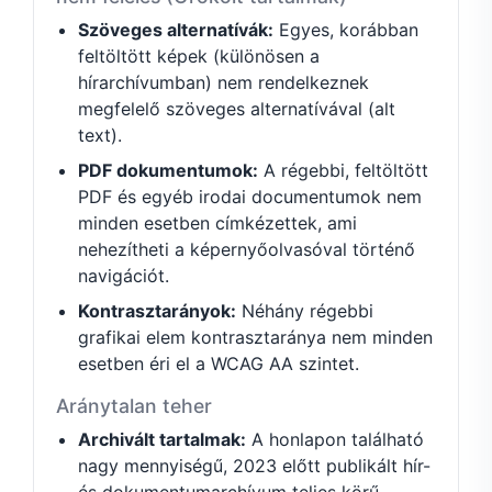
Szöveges alternatívák:
Egyes, korábban
feltöltött képek (különösen a
hírarchívumban) nem rendelkeznek
megfelelő szöveges alternatívával (alt
text).
PDF dokumentumok:
A régebbi, feltöltött
PDF és egyéb irodai documentumok nem
minden esetben címkézettek, ami
nehezítheti a képernyőolvasóval történő
navigációt.
Kontrasztarányok:
Néhány régebbi
grafikai elem kontrasztaránya nem minden
esetben éri el a WCAG AA szintet.
Aránytalan teher
Archivált tartalmak:
A honlapon található
nagy mennyiségű, 2023 előtt publikált hír-
és dokumentumarchívum teljes körű,