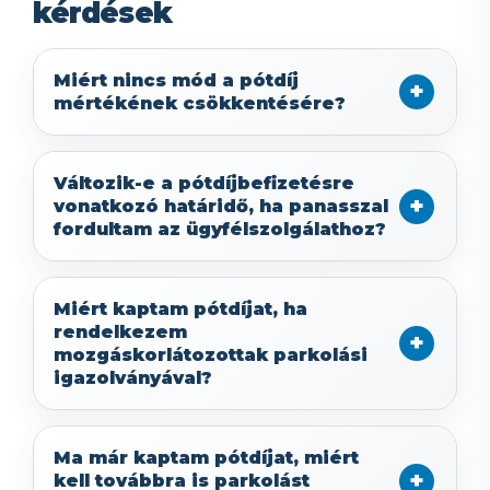
kérdések
Miért nincs mód a pótdíj
mértékének csökkentésére?
Változik-e a pótdíjbefizetésre
vonatkozó határidő, ha panasszal
fordultam az ügyfélszolgálathoz?
Miért kaptam pótdíjat, ha
rendelkezem
mozgáskorlátozottak parkolási
igazolványával?
Ma már kaptam pótdíjat, miért
kell továbbra is parkolást