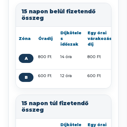
15 napon belül fizetendő
összeg
Díjkötele
Egy órai
Zóna
Óradíj
s
várakozási
Pó
időszak
díj
800 Ft
14 óra
800 Ft
800
A
=
1
600 Ft
12 óra
600 Ft
600
B
=
9
15 napon túl fizetendő
összeg
Díjkötele
Egy órai