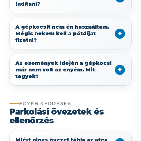
indítani?
A gépkocsit nem én használtam.
Mégis nekem kell a pótdíjat
fizetni?
Az események idején a gépkocsi
már nem volt az enyém. Mit
tegyek?
EGYÉB KÉRDÉSEK
Parkolási övezetek és
ellenőrzés
Miért nincs övezet tábla az utca