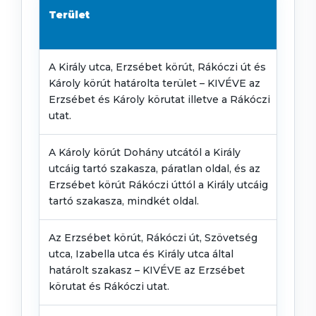
Mob
Terület
zón
A Király utca, Erzsébet körút, Rákóczi út és
30
Károly körút határolta terület – KIVÉVE az
Erzsébet és Károly körutat illetve a Rákóczi
utat.
A Károly körút Dohány utcától a Király
07
utcáig tartó szakasza, páratlan oldal, és az
Erzsébet körút Rákóczi úttól a Király utcáig
tartó szakasza, mindkét oldal.
Az Erzsébet körút, Rákóczi út, Szövetség
30
utca, Izabella utca és Király utca által
határolt szakasz – KIVÉVE az Erzsébet
körutat és Rákóczi utat.