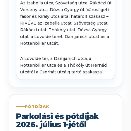
Az Izabella utca, Szövetség utca, Rákóczi út,
30
Verseny utca, Dózsa György út, Városligeti
fasor és Király utca által határolt szakasz –
KIVÉVE az Izabella utcát, Szövetség utcát,
Rákóczi utat, Thököly utat, Dózsa György
utat, a Lövölde teret, Damjanich utcát és a
Rottenbiller utcát.
A Lövölde tér, a Damjanich utca, a
07
Rottenbiller utca és a Thököly út Hernád
utcától a Cserhát utcáig tartó szakasza.
PÓTDÍJAK
Parkolási és pótdíjak
2026. július 1-jétől