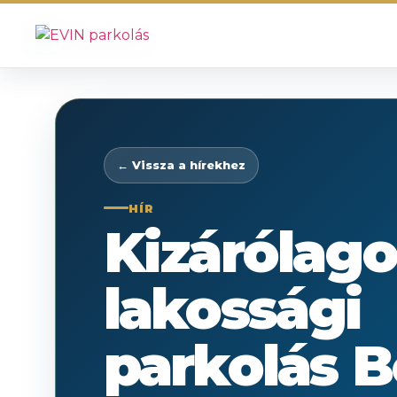
← Vissza a hírekhez
HÍR
Kizárólago
lakossági
parkolás B