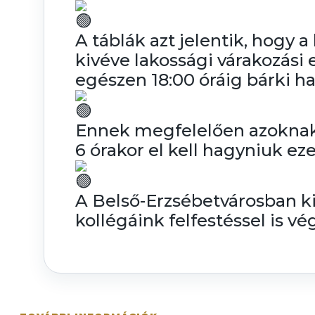
A táblák azt jelentik, hogy a 
kivéve lakossági várakozási
egészen 18:00 óráig bárki ha
Ennek megfelelően azoknak,
6 órakor el kell hagyniuk ez
A Belső-Erzsébetvárosban ki
kollégáink felfestéssel is vé