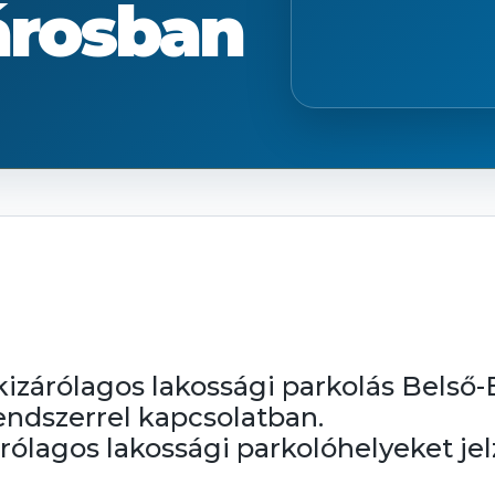
árosban
a kizárólagos lakossági parkolás Belső
rendszerrel kapcsolatban.
árólagos lakossági parkolóhelyeket je