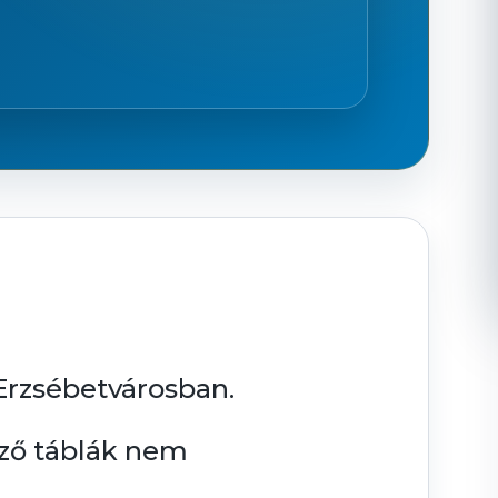
-Erzsébetvárosban.
lző táblák nem