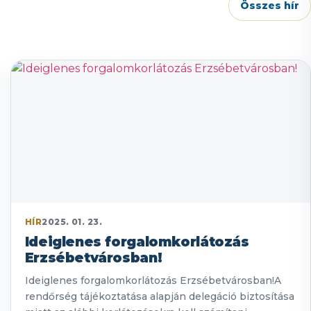
Összes hír
HÍR
2025. 01. 23.
Ideiglenes forgalomkorlátozás
Erzsébetvárosban!
Ideiglenes forgalomkorlátozás Erzsébetvárosban!A
rendőrség tájékoztatása alapján delegáció biztosítása