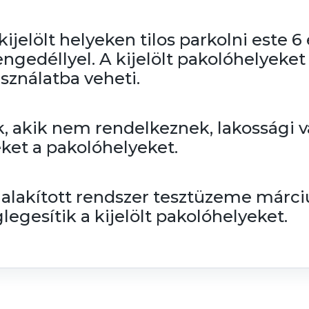
kijelölt helyeken tilos parkolni este 6
 engedéllyel. A kijelölt pakolóhelyek
sználatba veheti.
 akik nem rendelkeznek, lakossági vá
eket a pakolóhelyeket.
alakított rendszer tesztüzeme márciu
glegesítik a kijelölt pakolóhelyeket.