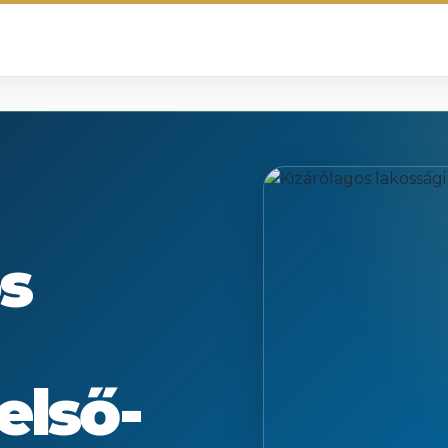
s
első-