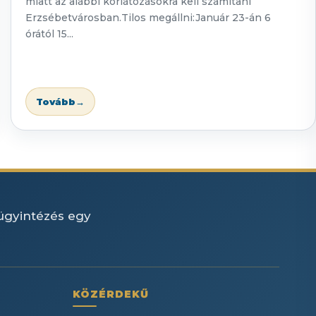
miatt az alábbi korlátozásokra kell számítani
Erzsébetvárosban.Tilos megállni:Január 23-án 6
órától 15...
Tovább
→
 ügyintézés egy
KÖZÉRDEKŰ