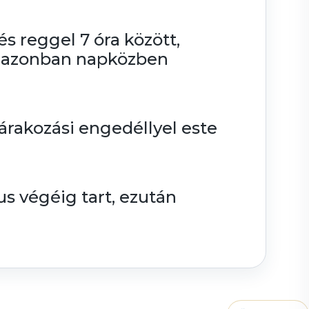
 és reggel 7 óra között,
et azonban napközben
rakozási engedéllyel este
s végéig tart, ezután