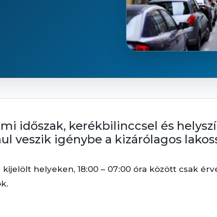
elmi időszak, kerékbilinccsel és helysz
nul veszik igénybe a kizárólagos lako
l kijelölt helyeken, 18:00 – 07:00 óra között csak ér
k.