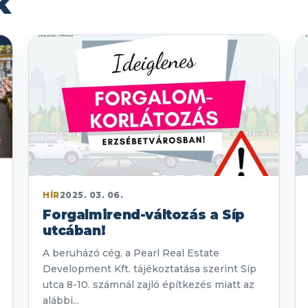
k
HÍR
2025. 03. 06.
Forgalmirend-változás a Síp
utcában!
A beruházó cég, a Pearl Real Estate
Development Kft. tájékoztatása szerint Síp
utca 8-10. számnál zajló építkezés miatt az
alábbi...