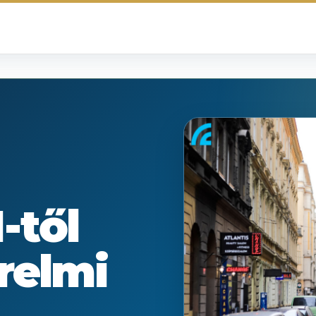
-től
ürelmi