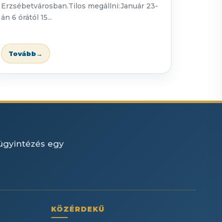
Erzsébetvárosban.Tilos megállni:Január 23-
án 6 órától 15...
Tovább
→
 ügyintézés egy
KÖZÉRDEKŰ