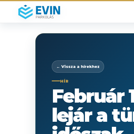
← Vissza a hírekhez
HÍR
Február 1
lejár a t