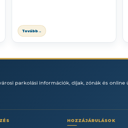
Tovább
→
árosi parkolási információk, díjak, zónák és online
ZÉS
HOZZÁJÁRULÁSOK