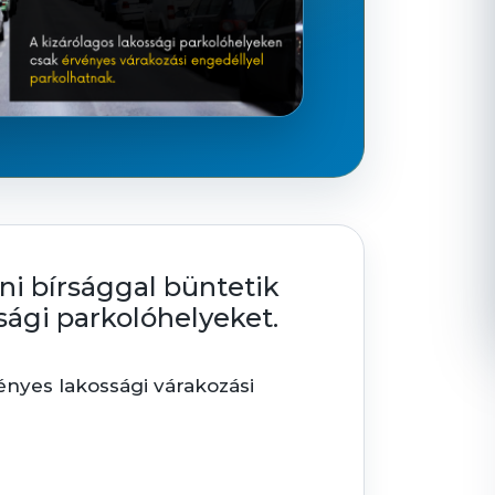
íni bírsággal büntetik
ssági parkolóhelyeket.
vényes lakossági várakozási