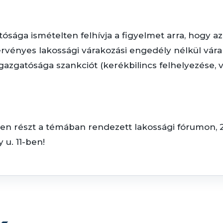
ósága ismételten felhívja a figyelmet arra, hogy a
érvényes lakossági várakozási engedély nélkül vára
azgatósága szankciót (kerékbilincs felhelyezése, v
n részt a témában rendezett lakossági fórumon, 202
 u. 11-ben!