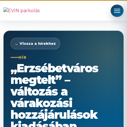
← Vissza a hírekhez
HÍR
„Erzsébetváros
megtelt” –
változás a
várakozási
hozzájárulások
kiadásában