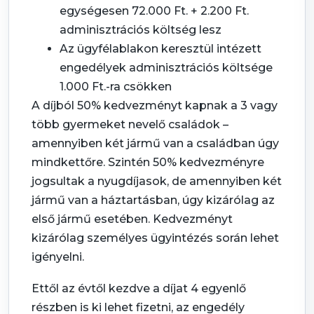
egységesen 72.000 Ft. + 2.200 Ft.
adminisztrációs költség lesz
Az ügyfélablakon keresztül intézett
engedélyek adminisztrációs költsége
1.000 Ft.-ra csökken
A díjból 50% kedvezményt kapnak a 3 vagy
több gyermeket nevelő családok –
amennyiben két jármű van a családban úgy
mindkettőre. Szintén 50% kedvezményre
jogsultak a nyugdíjasok, de amennyiben két
jármű van a háztartásban, úgy kizárólag az
első jármű esetében. Kedvezményt
kizárólag személyes ügyintézés során lehet
igényelni.
Ettől az évtől kezdve a díjat 4 egyenlő
részben is ki lehet fizetni, az engedély