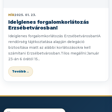
HÍR
2025. 01. 23.
Ideiglenes forgalomkorlátozás
Erzsébetvárosban!
Ideiglenes forgalomkorlátozás Erzsébetvárosban!A
rendőrség tájékoztatása alapján delegáció
biztosítása miatt az alábbi korlátozásokra kell
számítani Erzsébetvárosban.Tilos megállni:Január
23-án 6 órától 15...
Tovább
→