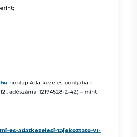
erint;
.hu
honlap Adatkezelés pontjában
 12., adószáma: 12194528-2-42) – mint
i-es-adatkezelesi-tajekoztato-v1-