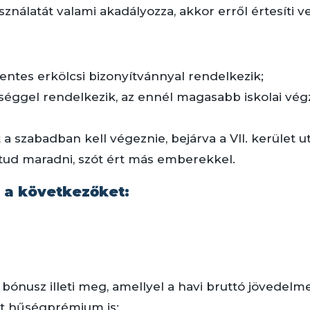
ználatát valami akadályozza, akkor erről értesíti ve
ntes erkölcsi bizonyítvánnyal rendelkezik;
ttséggel rendelkezik, az ennél magasabb iskolai vég
 szabadban kell végeznie, bejárva a VII. kerület ut
ud maradni, szót ért más emberekkel.
 a következőket:
 bónusz illeti meg, amellyel a havi bruttó jövedelme 
Ft hűségprémium is;