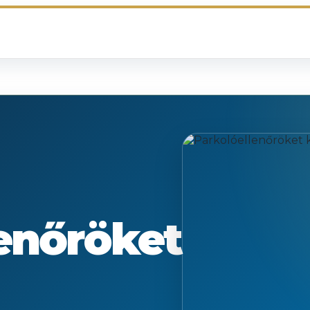
enőröket