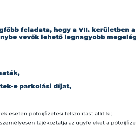
főbb feladata, hogy a VII. kerületben 
génybe vevők lehető legnagyobb megelé
aták,
ek-e parkolási díjat,
.
esetén pótdíjfizetési felszólítást állít ki;
zemélyesen tájékoztatja az ügyfeleket a pótdíjfize