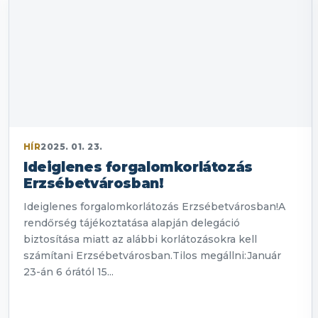
HÍR
2025. 01. 23.
Ideiglenes forgalomkorlátozás
Erzsébetvárosban!
Ideiglenes forgalomkorlátozás Erzsébetvárosban!A
rendőrség tájékoztatása alapján delegáció
biztosítása miatt az alábbi korlátozásokra kell
számítani Erzsébetvárosban.Tilos megállni:Január
23-án 6 órától 15...