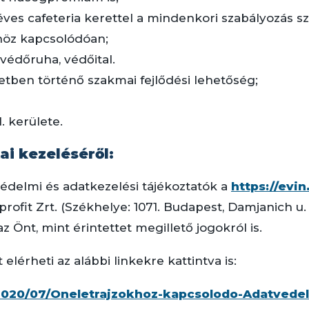
/éves cafeteria kerettel a mindenkori szabályozás sz
höz kapcsolódóan;
védőruha, védőital.
tben történő szakmai fejlődési lehetőség;
 kerülete.
ai kezeléséről:
édelmi és adatkezelési tájékoztatók a
https://evin
rofit Zrt. (Székhelye: 1071. Budapest, Damjanich u.
z Önt, mint érintettet megillető jogokról is.
elérheti az alábbi linkekre kattintva is:
2020/07/Oneletrajzokhoz-kapcsolodo-Adatvedelm