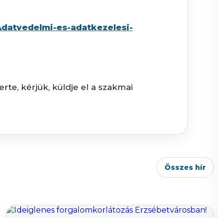
Adatvedelmi-es-adatkezelesi-
rte, kérjük, küldje el a szakmai
Összes hír