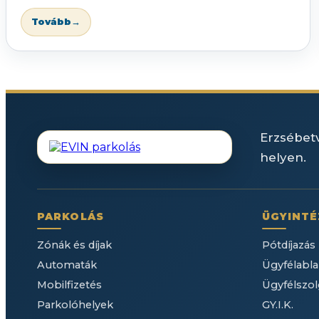
Tovább
→
Erzsébetv
helyen.
PARKOLÁS
ÜGYINTÉ
Zónák és díjak
Pótdíjazás
Automaták
Ügyfélabla
Mobilfizetés
Ügyfélszol
Parkolóhelyek
GY.I.K.