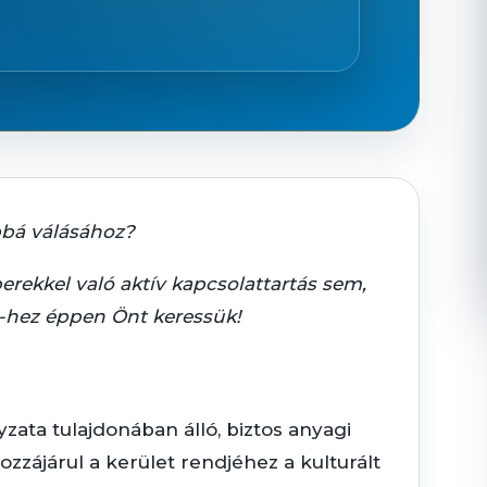
bbá válásához?
rekkel való aktív kapcsolattartás sem,
t-hez éppen Önt keressük!
ata tulajdonában álló, biztos anyagi
zájárul a kerület rendjéhez a kulturált