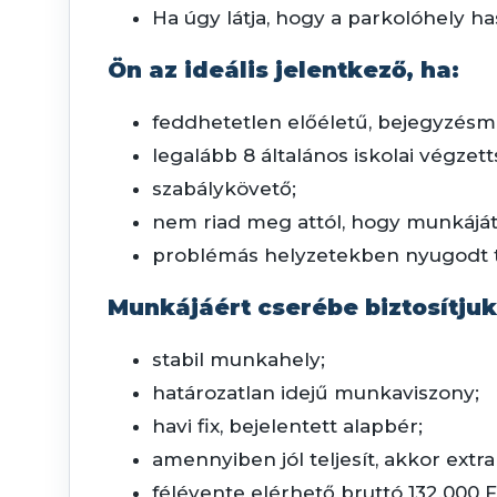
Ha úgy látja, hogy a parkolóhely has
Ön az ideális jelentkező, ha:
feddhetetlen előéletű, bejegyzésme
legalább 8 általános iskolai végze
szabálykövető;
nem riad meg attól, hogy munkáját a
problémás helyzetekben nyugodt t
Munkájáért cserébe biztosítjuk
stabil munkahely;
határozatlan idejű munkaviszony;
havi fix, bejelentett alapbér;
amennyiben jól teljesít, akkor extra
félévente elérhető bruttó 132.000 