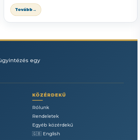
Tovább
→
 ügyintézés egy
KÖZÉRDEKŰ
Rólunk
Rendeletek
Egyéb közérdekű
🇬🇧 English