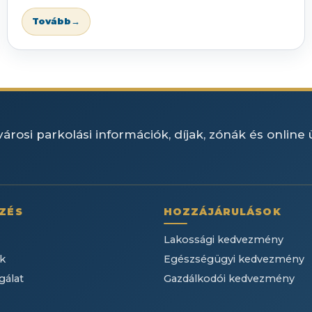
Tovább
→
árosi parkolási információk, díjak, zónák és online
ZÉS
HOZZÁJÁRULÁSOK
Lakossági kedvezmény
k
Egészségügyi kedvezmény
gálat
Gazdálkodói kedvezmény