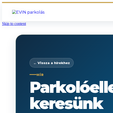
Skip to content
← Vissza a hírekhez
HÍR
Parkolóell
keresünk