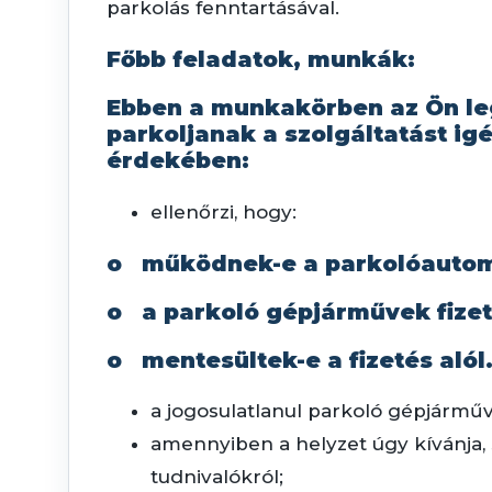
parkolás fenntartásával.
Főbb feladatok, munkák:
Ebben a munkakörben az Ön leg
parkoljanak a szolgáltatást i
érdekében:
ellenőrzi, hogy:
o működnek-e a parkolóautom
o a parkoló gépjárművek fizett
o mentesültek-e a fizetés alól
a jogosulatlanul parkoló gépjárművek 
amennyiben a helyzet úgy kívánja, s
tudnivalókról;