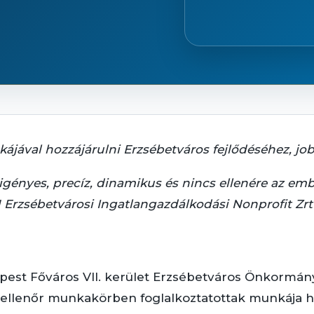
ájával hozzájárulni Erzsébetváros fejlődéséhez, jo
ényes, precíz, dinamikus és nincs ellenére az embe
N Erzsébetvárosi Ingatlangazdálkodási Nonprofit Zr
pest Főváros VII. kerület Erzsébetváros Önkormányz
 ellenőr munkakörben foglalkoztatottak munkája hoz