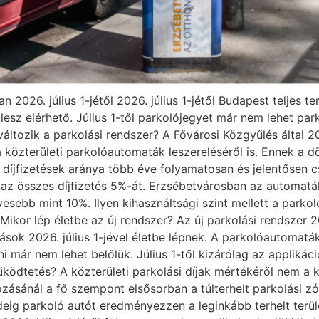
 2026. július 1-jétől 2026. július 1-jétől Budapest teljes t
l lesz elérhető. Július 1-től parkolójegyet már nem lehet pa
változik a parkolási rendszer? A Fővárosi Közgyűlés által
 közterületi parkolóautomaták leszereléséről is. Ennek a dö
s díjfizetések aránya több éve folyamatosan és jelentősen
el az összes díjfizetés 5%-át. Erzsébetvárosban az automa
esebb mint 10%. Ilyen kihasználtsági szint mellett a par
kor lép életbe az új rendszer? Az új parkolási rendszer 20
ások 2026. július 1-jével életbe lépnek. A parkolóautomat
már nem lehet belőlük. Július 1-től kizárólag az applikáci
űködtetés? A közterületi parkolási díjak mértékéről nem a
ásánál a fő szempont elsősorban a túlterhelt parkolási zó
eig parkoló autót eredményezzen a leginkább terhelt terület