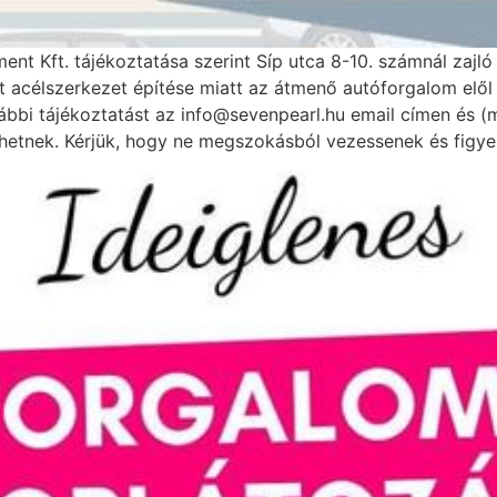
nt Kft. tájékoztatása szerint Síp utca 8-10. számnál zajló 
tt acélszerkezet építése miatt az átmenő autóforgalom elől
vábbi tájékoztatást az info@sevenpearl.hu email címen és 
etnek. Kérjük, hogy ne megszokásból vezessenek és figyelj