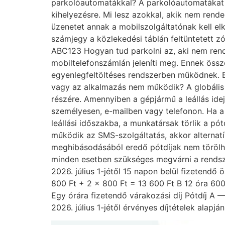
parkolóautomatákkal? A parkolóautomatákat 202
kihelyezésre. Mi lesz azokkal, akik nem ren
üzenetet annak a mobilszolgáltatónak kell el
számjegy a közlekedési táblán feltüntetett z
ABC123 Hogyan tud parkolni az, aki nem rend
mobiltelefonszámlán jeleníti meg. Ennek össze
egyenlegfeltöltéses rendszerben működnek. En
vagy az alkalmazás nem működik? A globális r
részére. Amennyiben a gépjármű a leállás ideje
személyesen, e-mailben vagy telefonon. Ha a p
leállási időszakba, a munkatársak törlik a pót
működik az SMS-szolgáltatás, akkor alternat
meghibásodásából eredő pótdíjak nem törölhe
minden esetben szükséges megvárni a rendszer
2026. július 1-jétől 15 napon belül fizetendő
800 Ft + 2 × 800 Ft = 13 600 Ft B 12 óra 600
Egy órára fizetendő várakozási díj Pótdíj A
2026. július 1-jétől érvényes díjtételek alapjá