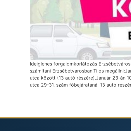
Ideiglenes forgalomkorlátozás Erzsébetvárosb
számítani Erzsébetvárosban.Tilos megállni:J
utca között (13 autó részére).Január 23-án 1
utca 29-31. szám főbejáratánál 13 autó részé