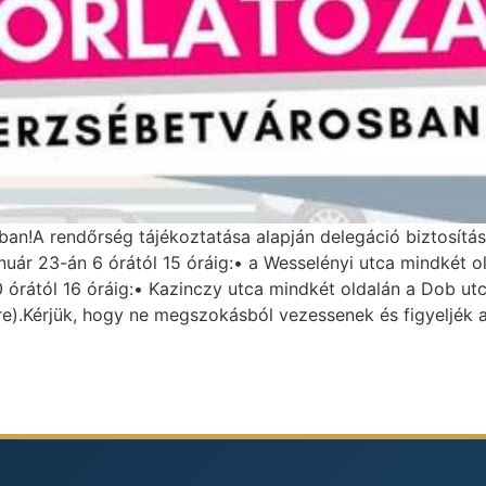
an!A rendőrség tájékoztatása alapján delegáció biztosítása
anuár 23-án 6 órától 15 óráig:• a Wesselényi utca mindkét
0 órától 16 óráig:• Kazinczy utca mindkét oldalán a Dob ut
re).Kérjük, hogy ne megszokásból vezessenek és figyeljék a 