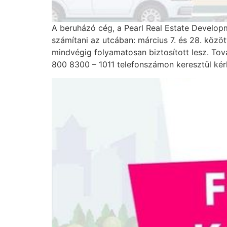
A beruházó cég, a Pearl Real Estate Developme
számítani az utcában: március 7. és 28. közö
mindvégig folyamatosan biztosított lesz. To
800 8300 – 1011 telefonszámon keresztül kérh