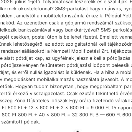
6. július 1-jétől folyamatosan leszerelik és elszállítják. 
delkeznek okostelefonnal? SMS-parkolást hagyományos, nyom
küldeni, amelytől a mobiltelefonszámla érkezik. Például Ye
ónakód. Az üzenetben csak a gépjármű rendszámát szükséges
elkezik bankszámlával vagy bankkártyával? SMS-parkolás e
gét csekken, postai úton is be lehet fizetni. Emellett vann
nek lehetőségéről az adott szolgáltatónál kell tájékozódni
endszerleállásokról a Nemzeti Mobilfizetési Zrt. tájékozta
 alatt pótdíjat kap, az ügyfélnek jeleznie kell a pótdíjazás
ótdíjszelvényen feltüntetett pótdíjazási időpont beleesik a 
díjat, és erről nullás igazolást is küldenek. Ha a hiba a mob
ív megoldásként mobilalkalmazás használata javasolt. A mo
tőek. Hogyan tudom bizonyítani, hogy megpróbáltam parkol
től érkező visszaigazolást. Csak ezután tekinthető érvény
 összeg Zóna Díjköteles időszak Egy órára fizetendő várakoz
 Ft 600 Ft + 12 × 600 Ft + 2 × 600 Ft = 9 000 Ft 15 napon
 — 800 Ft 800 Ft + 40 × 800 Ft = 32 800 Ft B — 600 Ft 600
n számított példák.