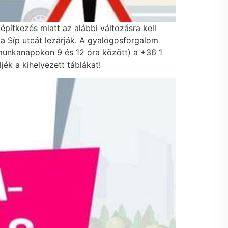
építkezés miatt az alábbi változásra kell
 a Síp utcát lezárják. A gyalogosforgalom
(munkanapokon 9 és 12 óra között) a +36 1
ék a kihelyezett táblákat!