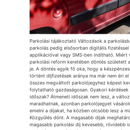
Parkolási tájékoztató Változások a parkolásban
parkolás pedig elsősorban digitális fizetésse
applikációval vagy SMS-ben indítható. Miért 
parkolási reform keretében döntés született a
je. A döntés egyik fő oka, hogy a készpénze
történt díjfizetések aránya ma már nem éri 
összes megváltott parkolójegyhez képest kev
folytatható gazdaságosan. Gyakori kérdések Mi
időszak? Átmeneti időszak nem lesz, a változ
maradhatnak, azonban parkolójegyet vásárolni 
emelni a díjakat, ha közben olcsóbb lesz a m
Közgyűlés dönt. A magasabb díjak meghatároz
magasabb parkolási díj kevesebb, rövidebb id