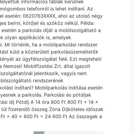
Helyettük információs táblák kerülnek
ógombos telefonról is lehet indítani. Az
ttel esetén: 0620763XXXX, ahol az utolsó négy
 beírni, kötőjel és szóköz nélkül. Példa:
setén a parkolás díját a mobilszolgáltató a
ak olyan applikációk is, amelyek
. Mi történik, ha a mobilparkolási rendszer
tást küld a közterületi parkolásüzemeltetők
 tényét az ügyfélszolgálat felé. Ezt megteheti
Nemzeti Mobilfizetési Zrt. által igazolt
ilszolgáltatónál jelentkezik, vagyis nem
bilszolgáltató rendszerének
ást indítani? Mobilparkolás indítása esetén
esnek a parkolás. Parkolási és pótdíjak
ási díj Pótdíj A 14 óra 800 Ft 800 Ft + 14 ×
 túl fizetendő összeg Zóna Díjköteles időszak
 Ft + 40 × 600 Ft = 24 600 Ft Az összegek a