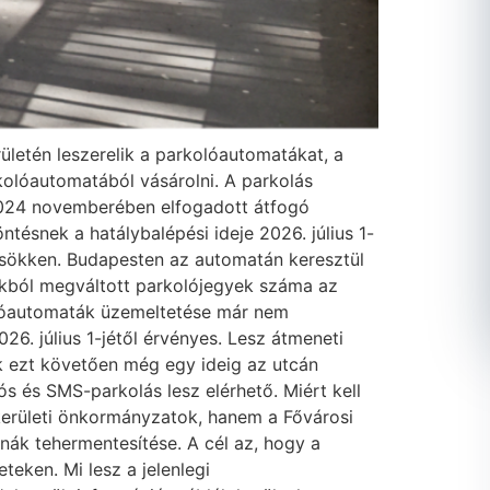
erületén leszerelik a parkolóautomatákat, a
rkolóautomatából vásárolni. A parkolás
 2024 novemberében elfogadott átfogó
ntésnek a hatálybalépési ideje 2026. július 1-
 csökken. Budapesten az automatán keresztül
tákból megváltott parkolójegyek száma az
kolóautomaták üzemeltetése már nem
26. július 1-jétől érvényes. Lesz átmeneti
ák ezt követően még egy ideig az utcán
ós és SMS-parkolás lesz elérhető. Miért kell
 kerületi önkormányzatok, hanem a Fővárosi
nák tehermentesítése. A cél az, hogy a
eken. Mi lesz a jelenlegi