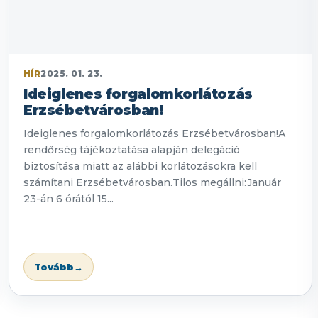
HÍR
2025. 01. 23.
Ideiglenes forgalomkorlátozás
Erzsébetvárosban!
Ideiglenes forgalomkorlátozás Erzsébetvárosban!A
rendőrség tájékoztatása alapján delegáció
biztosítása miatt az alábbi korlátozásokra kell
számítani Erzsébetvárosban.Tilos megállni:Január
23-án 6 órától 15...
Tovább
→