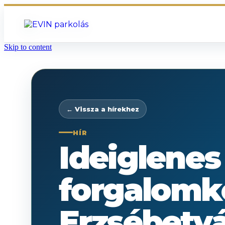
Skip to content
← Vissza a hírekhez
HÍR
Ideiglenes
forgalomk
Erzsébetv