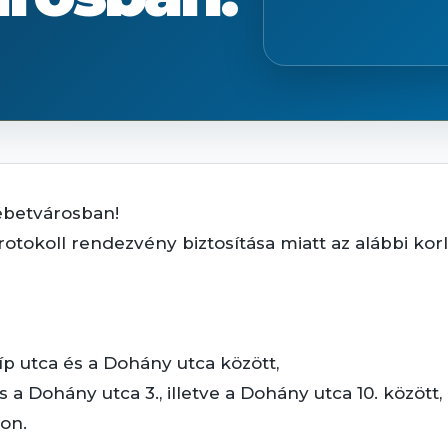
ébetvárosban!
otokoll rendezvény biztosítása miatt az alábbi kor
íp utca és a Dohány utca között,
a Dohány utca 3., illetve a Dohány utca 10. között,
zon.