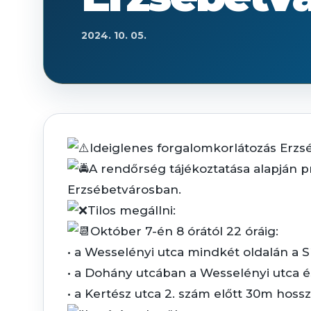
2024. 10. 05.
Ideiglenes forgalomkorlátozás Erzs
A rendőrség tájékoztatása alapján pr
Erzsébetvárosban.
Tilos megállni:
Október 7-én 8 órától 22 óráig:
• a Wesselényi utca mindkét oldalán a S
• a Dohány utcában a Wesselényi utca és 
• a Kertész utca 2. szám előtt 30m hoss