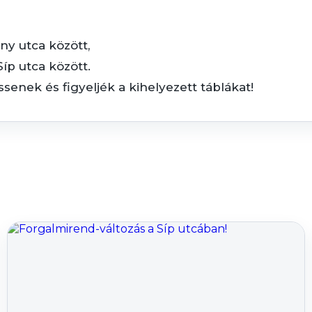
ny utca között,
íp utca között.
enek és figyeljék a kihelyezett táblákat!