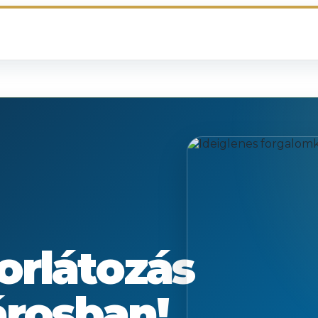
orlátozás
árosban!