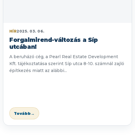
HÍR
2025. 03. 06.
Forgalmirend-változás a Síp
utcában!
A beruházó cég, a Pearl Real Estate Development
Kft. tájékoztatása szerint Síp utca 8-10. számnál zajló
építkezés miatt az alábbi...
Tovább
→