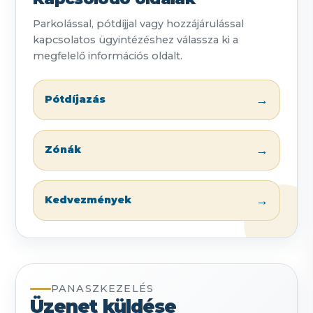
Parkolással, pótdíjjal vagy hozzájárulással
kapcsolatos ügyintézéshez válassza ki a
megfelelő információs oldalt.
→
Pótdíjazás
→
Zónák
→
Kedvezmények
PANASZKEZELÉS
Üzenet küldése