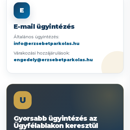
E
E-mail ügyintézés
Általános ügyintézés:
info@erzsebetparkolas.hu
Várakozási hozzájárulások:
engedely@erzsebetparkolas.hu
U
Gyorsabb ügyintézés az
Ügyfélablakon keresztül