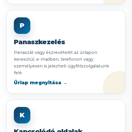
P
Panaszkezelés
Panaszát vagy észrevételét az űrlapon
keresztül, e-mailben, telefonon vagy
személyesen is jelezheti ügyfélszolgálatunk
felé.
Űrlap megnyitása →
K
Kapcsolódó oldalak