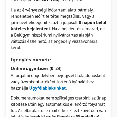
Ha az érvényességi időtartam alatt bármely,
rendeletben előírt feltétel megszűnik, vagy a
járművet elidegenítik, azt a jogosult
8 napon belül
köteles bejelenteni
. Ha a bejelentés elmarad, de
a Belügyminisztériumi nyilvántartás alapján
változás észlelhető, az engedély visszavonásra
kerül.
Igénylés menete
Online ügyintézés (0–24)
A forgalmi engedélyben bejegyzett tulajdonosként
vagy üzembentartóként történő igényléshez
használja
Ügyfélablakunkat
.
Dokumentumokat nem szükséges csatolni; az űrlap
kitöltése után egy automatikus ellenőrző folyamat
fut. Az elbírálásról e-mail érkezik, ezt követően van
lehetőség
bankkártyás fizetésre (SimplePay)
.