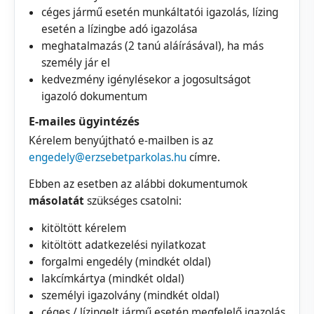
céges jármű esetén munkáltatói igazolás, lízing
esetén a lízingbe adó igazolása
meghatalmazás (2 tanú aláírásával), ha más
személy jár el
kedvezmény igénylésekor a jogosultságot
igazoló dokumentum
E-mailes ügyintézés
Kérelem benyújtható e-mailben is az
engedely@erzsebetparkolas.hu
címre.
Ebben az esetben az alábbi dokumentumok
másolatát
szükséges csatolni:
kitöltött kérelem
kitöltött adatkezelési nyilatkozat
forgalmi engedély (mindkét oldal)
lakcímkártya (mindkét oldal)
személyi igazolvány (mindkét oldal)
céges / lízingelt jármű esetén megfelelő igazolás