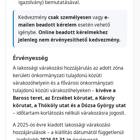
igazolvány) bemutatásával.
Kedvezmény
csak személyesen
vagy
e-
mailen beadott kérelem
esetén vehető
igénybe.
Online beadott kérelmekhez
jelenleg nem érvényesíthető kedvezmény.
Érvényesség
A lakossági várakozási hozzájárulás az adott zóna
kerületi önkormányzati tulajdonú közúti
várakozóhelyein és a fővárosi önkormányzati
tulajdonú közúti várakozóhelyeken –
kivéve a
Baross teret, az Erzsébet körutat, a Károly
körutat, a Thököly utat és a Dózsa György utat
– időtartam-korlátozás nélküli várakozásra jogosít.
A 2025-ös évre kiadott lakossági várakozási
hozzájárulások – a kiállítás dátumától függetlenül
– legfeljebb
2026.01.31-ig
érvényesek.