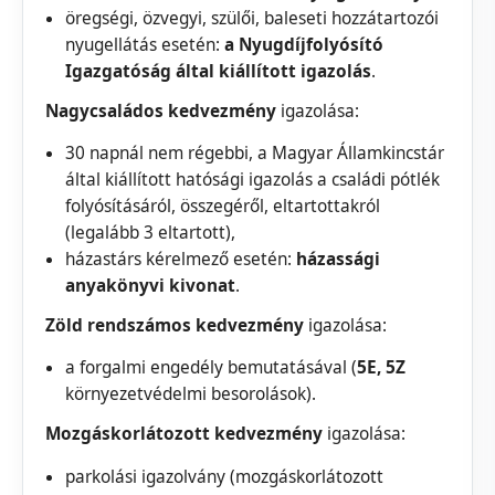
öregségi, özvegyi, szülői, baleseti hozzátartozói
nyugellátás esetén:
a Nyugdíjfolyósító
Igazgatóság által kiállított igazolás
.
Nagycsaládos kedvezmény
igazolása:
30 napnál nem régebbi, a Magyar Államkincstár
által kiállított hatósági igazolás a családi pótlék
folyósításáról, összegéről, eltartottakról
(legalább 3 eltartott),
házastárs kérelmező esetén:
házassági
anyakönyvi kivonat
.
Zöld rendszámos kedvezmény
igazolása:
a forgalmi engedély bemutatásával (
5E, 5Z
környezetvédelmi besorolások).
Mozgáskorlátozott kedvezmény
igazolása:
parkolási igazolvány (mozgáskorlátozott