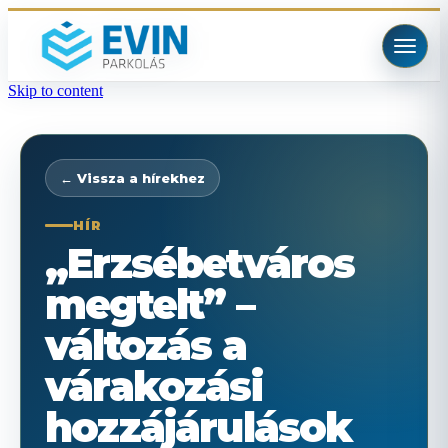
Skip to content
← Vissza a hírekhez
HÍR
„Erzsébetváros
megtelt” –
változás a
várakozási
hozzájárulások