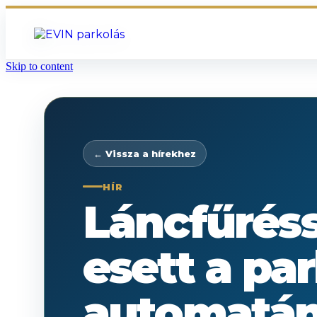
Skip to content
← Vissza a hírekhez
HÍR
Láncfűréss
esett a pa
automatá