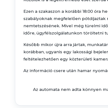
Ezen a szakaszon a korábbi 18:00 óra hely
szabályoknak megfelelően pótdíjaztak 
nemtetszésének. Mivel még türelmi időn 
időre, ügyfélszolgálatunkon töröltetni t
Később mikor újra arra jártak, munkatá
korábban, ugyanis egy lakossági bejelen
feltételezhetően egy közterületi kamer
Az információ csere után hamar nyomára 
Az automata nem adta könnyen m