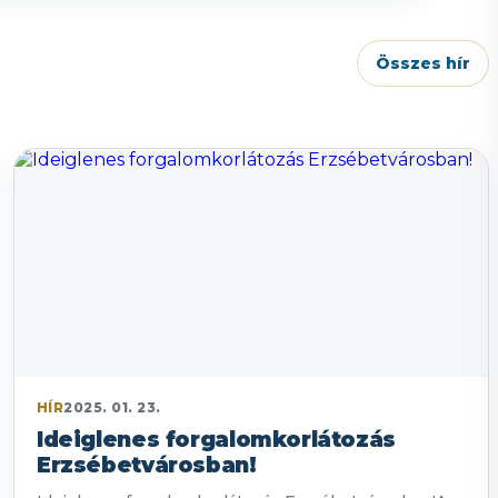
Összes hír
HÍR
2025. 01. 23.
Ideiglenes forgalomkorlátozás
Erzsébetvárosban!