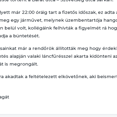
ett már 22:00 óráig tart a fizetős időszak, ez adta 
meg egy járművet, melynek üzembentartója hangos
belül volt, kollégáink felhívták a figyelmét rá hog
udja a büntetését.
rsainkat már a rendőrök állították meg hogy érdek
tés alapján valaki láncfűrésszel akarta kidönteni 
át is megrongált.
akadtak a feltételezett elkövetőnek, aki beismert
agát