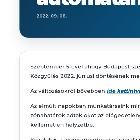
2022. 09. 08.
Szeptember 5-ével ahogy Budapest szert
Közgyűlés 2022. júniusi döntésének me
Az változásokról bővebben
ide kattintv
Az elmúlt napokban munkatársaink mind 
zónahatárok adtak okot az elégedetle
kellemetlen helyzetbe.
Közülük is a legextrémebb eset szerda e