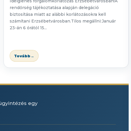
Ideiglenes forgalomkorlátozás Erzsébetvárosban!A
rendőrség tájékoztatása alapján delegáció
biztosítása miatt az alábbi korlátozásokra kell
számítani Erzsébetvárosban.Tilos megállni:Január
23-án 6 órától 15...
Tovább
→
 ügyintézés egy