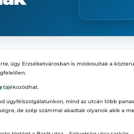
e, úgy Erzsébetvárosban is módosultak a közterüle
gfelelően.
a
tájékozódhat.
ügyfélszolgálatunkon, mind az utcán több panassza
nségre, de szép számmal akadtak olyanok akik a m
ste történt a Barát utca – Szövetség utca sarkán.