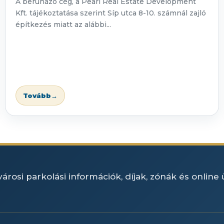
A beruházó cég, a Pearl Real Estate Development
Kft. tájékoztatása szerint Síp utca 8-10. számnál zajló
építkezés miatt az alábbi...
Tovább
→
árosi parkolási információk, díjak, zónák és online