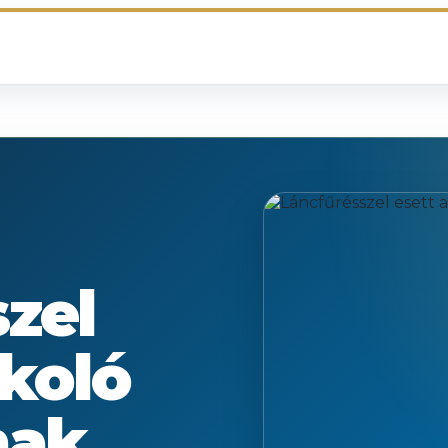
zel
rkoló
nak