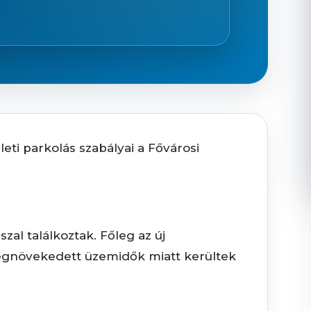
ti parkolás szabályai a Fővárosi
l találkoztak. Főleg az új
egnövekedett üzemidők miatt kerültek